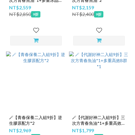
次方青春魚油*1+多重冰晶配
次方青春魚油*2
方*1
NT$2,559
NT$2,159
NT$2,850
NT$2,400
9折
9折
🪄【青春保養二入組9折】逆
🪄【代謝好神二入組9折】三
生膠原配方*2
次方青春魚油*1+多重高效B
群*1
NT$2,969
NT$1,799