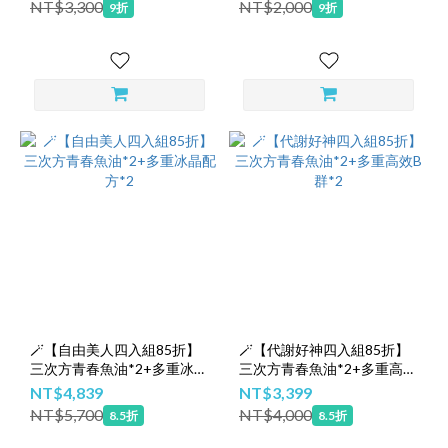
NT$3,300
NT$2,000
9折
9折
🪄【自由美人四入組85折】
🪄【代謝好神四入組85折】
三次方青春魚油*2+多重冰晶
三次方青春魚油*2+多重高效
配方*2
B群*2
NT$4,839
NT$3,399
NT$5,700
NT$4,000
8.5折
8.5折