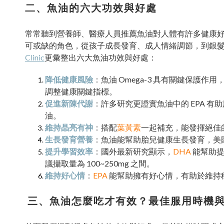
二、魚油的六大功效與好處
常常聽到營養師、醫療人員推薦魚油對人體有許多健康好處
可或缺的角色，從孩子成長發育、成人情緒調節，到銀
Clinic
更彙整出六大魚油功效與好處：
降低健康風險
：魚油 Omega-3 具有關鍵保護作用
調整健康關鍵指標。
促進新陳代謝
：許多研究更證實魚油中的 EPA 
油。
維持晶亮有神
：搭配
葉黃素
一起補充，能發揮絕佳
生長發育營養
：魚油能幫助胎兒健康生長發育，美國孕
提升學習效率
：國外最新研究顯示，
DHA
能幫助提升
議攝取量為 100~250mg 之間。
維持好心情
：
EPA
能幫助擁有好心情，有助於維持穩定情緒
三、魚油怎麼吃才有效？最佳服用時機