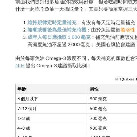
前面我們提到很多魚油的功效與好處，但若吃錯時間或
什麼一起吃？魚油一天攝取量？」其實只要簡單掌握三
維持規律定時定量補充
：有沒有每天定時定量補充
隨餐或餐後為最佳補充時機
：由於魚油屬於
脂溶性
成年人每日應攝取 1,000 毫克
：補充魚油前應該先檢
高濃度魚油不超過 2,000 毫克； 美國心臟協會建議
由於每家魚油 Omega-3 濃度不同，每天補充的顆數
NIH
提出 Omega-3 建議攝取比例：
NIH (Nationa
年齡
男性
6 個月以下
500 毫克
7~12 個月
500 毫克
1~3 歲
700 毫克
4~8 歲
900 毫克