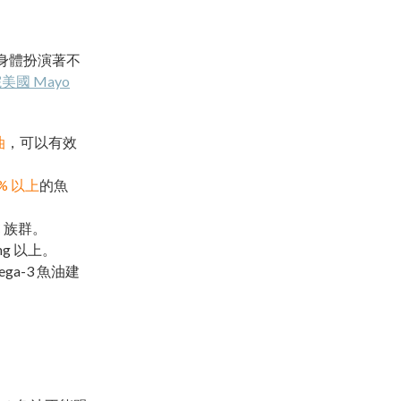
在身體扮演著不
國 Mayo
油
，可以有效
0% 以上
的魚
 族群。
g 以上。
ga-3 魚油建