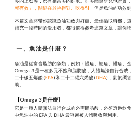
多的上班族，都有相當多的好處。許多國際研究也證實
就有效」，關鍵在於挑得對、吃得對
。但是魚油的功效
本篇文章將帶你認識魚油功效與好處、最佳攝取時機，
補充一段時間的愛用者，都很值得參考這篇文章，讓你
一、魚油是什麼？
魚油是從富含脂肪的魚類，例如：鯷魚、鯖魚、鯡魚、金槍
Omega-3 是一種多元不飽和脂肪酸，人體無法自行合成
二十碳五烯酸 (
EPA
) 和二十二碳六烯酸 (
DHA
) ，對於
助。
【
Omega 3 是什麼】
它是一種人體無法自行合成的必需脂肪酸，必須透過飲食或保健食
中魚油中的 EPA 與 DHA 最容易被人體吸收與利用。