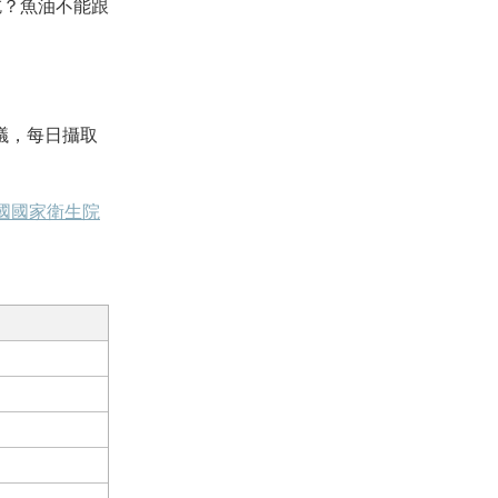
吃？魚油不能跟
。
建議，每日攝取
國國家衛生院