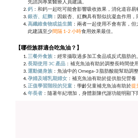
先諮詢專業醫療人員建議。
鈣
：和鈣一起吃可能會影響吸收效果，消化道容易
銀杏、紅麴
：因銀杏、紅麴具有類似抗凝血作用，
高纖維食物或益生菌
：兩者一起使用不會有害，但
此建議至少
間隔 1-2 小時
食用效果最佳。
【哪些族群適合吃魚油？】
三餐外食族
：經常攝取過多加工食品或反式脂肪的
長期使用 3C 產品
：補充魚油有助於調整長時間使用
運動健身族
：魚油中的 Omega-3 脂肪酸能幫
孕婦及哺乳期婦女
：補充魚油有助於提供胎兒營養
正值學習階段的兒童
：學齡兒童補充魚油有助於
提
年長者
：隨著年紀增加，身體新陳代謝功能明顯下