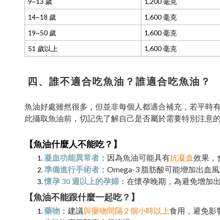
9~13 歲
1,200 毫克
14~18 歲
1,600 毫克
19~50 歲
1,600 毫克
51 歲以上
1,600 毫克
四、誰不適合吃魚油？誰適合吃魚油？
魚油好處雖然很多，但並非每個人都適合補充，若平時
此攝取魚油前，切記先了解自己是否屬於需要特別注意
【魚油什麼人不能吃？】
凝血功能異常者
：因為魚油可能具有
抗凝血
效果，
準備進行手術者
：Omega-3 脂肪酸可能增加
懷孕 30 週以上的孕婦
：在懷孕晚期，為避免增加
【魚油不能跟什麼一起吃？】
藥物
：建議
與藥物間隔 2 個小時以上
食用，避免影