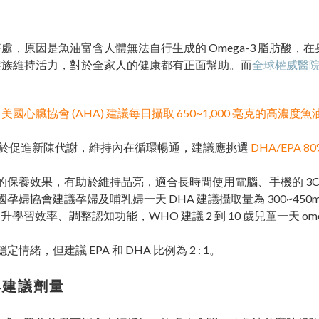
，原因是魚油富含人體無法自行生成的 Omega-3 脂肪酸，
髮族維持活力，對於全家人的健康都有正面幫助。而
全球權威醫院美
，
美國心臟協會 (AHA) 建議每日攝取 650~1,000 毫克的高濃度魚
有助於促進新陳代謝，維持內在循環暢通，建議應挑選
DHA/EPA 8
的保養效果，有助於維持晶亮，適合長時間使用電腦、手機的 3C
婦協會建議孕婦及哺乳婦一天 DHA 建議攝取量為 300~450m
學習效率、調整認知功能，WHO 建議 2 到 10 歲兒童一天 ome
，但建議 EPA 和 DHA 比例為 2 : 1。
與建議劑量