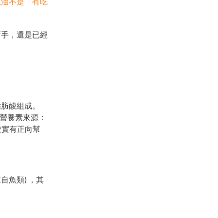
魚油不是「有吃
新手，還是已經
肪酸組成。
的營養素來源：
證實有正向幫
自魚類) ，其