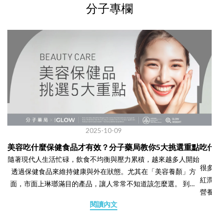
分子專欄
2025-10-09
法
美容吃什麼保健食品才有效？分子藥局教你5大挑選重點
吃什
要外
隨著現代人生活忙碌，飲食不均衡與壓力累積，越來越多人開始
很多
色不
透過保健食品來維持健康與外在狀態。尤其在「美容養顏」方
紅潤
，不
面，市面上琳瑯滿目的產品，讓人常常不知道該怎麼選。 到底
營養
是
哪些營養成分真的對皮膚有幫助？又要怎麼挑選才不會踩雷？分
閱讀內文
而外
將在
子藥局整理出 5 個重點，幫助你在購買前先掌握正確方
文章中