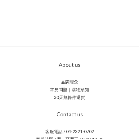
充
與族群限制保健食品雖然是輔助，但並非人人都能隨意補充。孕
沉，
取以
婦、哺乳中的女性或慢性病患者，在使用前務必要詢問醫師意
心芭
化
見。同時要記得，保健食品只是日常營養的補充，無法取代均衡
的外
膚健
飲食。 ​二、想要皮膚變更好，吃保健食品有幫助嗎？想讓皮膚
的攝
肪
變好、提升膚質，靠吃保健食品到底能不能有幫助？分子藥局告
維生
常
訴你答案是：「有一定程度的幫助，但它們不能取代良好的均衡
作用
飲食、保養和健康生活習慣。」 保健食品的角色比較像是「營
還能
哪
養補充」而不是「立即見效的魔法」。皮膚的健康會受到很多因
體無
色
素影響，例如：睡眠、壓力、紫外線、飲食習慣與生活作息。如
About us
深
都會
果這些生活基礎沒有做好，單靠吃保健食品效果會很有限。 如
康】
找回
果平時飲食容易不均衡，或是因為工作、作息壓力導致營養攝取
品牌理念
力的
保養
不足，適度補充美容相關的保健食品，確實可以提供做好基礎打
常見問題｜購物須知
淡不
溫
底的幫助。不過，想要真正有明顯的膚質提升，還是要搭配： 1.
30天無條件退貨
構的
淨。
均衡飲食2. 注意防曬3. 規律睡眠與作息4. 減少熬夜與壓力5. 清潔
如動
妝殘
與保濕完善 ​三、幫助養顏美容要吃哪些保健食品才有效？想透
Contact us
攝取
老
過保健食品來幫助皮膚變好和養顏美容，最重要的原則是「補足
讓皮
日常容易不足的營養素」，才能讓肌膚能有良好的基礎營養原
成。 
客服電話 / 04-2321-0702
足
料，而不是去追求快速見效。 分子藥局將在下方整理 6 個常
皮膚的