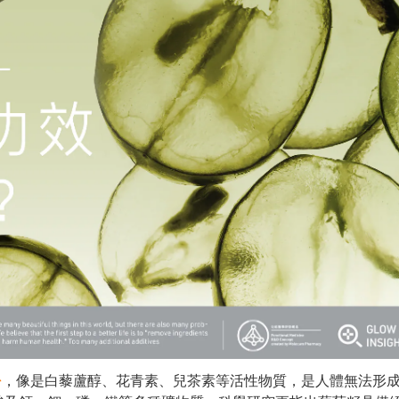
酚
，像是白藜蘆醇、花青素、兒茶素等活性物質，是人體無法形