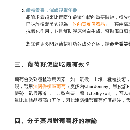
維持青春，減緩視覺年齡
想追求看起來比實際年齡還年輕的重要關鍵，得先
已被許多愛美族視為「
吃的青春保養品
」，藉由攝
抗氧化作用，並且幫助膠原蛋白生成、幫助傷口癒
想知道更多關於葡萄籽功效成分介紹，請參考
微笑
三、葡萄籽怎麼吃最有效？
葡萄會受到種植環境因素，如：氣候、土壤、種植技術
現，選用
法國香檳區葡萄
（夏多內Chardonnay、黑皮諾P
優勢：氣候寒冷加上典型白堊土壤（chalky soil
量比其他品種高出五倍，因此建議挑選葡萄籽產品時，
四、分子藥局對葡萄籽的結論