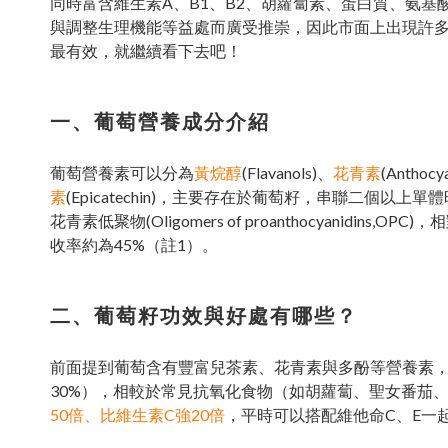
同時富含維生素A、B1、B2、胡蘿蔔素、蛋白質、氨
與調整生理機能等益處而廣受推崇，因此市面上出現許
最有效，就繼續看下去吧！
一、葡萄營養成分介紹
葡萄營養素可以分為
黃烷醇
(Flavanols)、
花青素
(Anthocy
素
(Epicatechin)，主要存在於葡萄籽，串聯二個以上單體時
花青素低聚物(Oligomers of proanthocyani
收率約為45%（註1）。
二、葡萄籽功效與好處有哪些？
前面提到葡萄含有豐富兒茶素、花青素與多酚等營養素，
30%），相較於常見抗氧化食物（如胡蘿蔔、聖女番茄、南
50倍、比維生素C強20倍
，平時可以搭配維他命C、E一