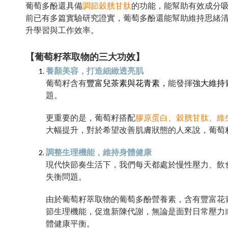
葡萄多酚還具備
調節穀胱甘肽
的功能，能幫助有效成分
前已有多篇實驗研究證實，葡萄多酚還能幫助維持思緒
升學習與工作效率。
【葡萄籽萃取物的三大功效】
養顏美容，打造細緻透亮肌
葡萄籽含有
豐富兒茶素與花青素，
能發揮
強大維持
題。
更重要的是，葡萄籽搭配
膠原蛋白、穀胱甘肽、維
大幅提升，對於希望改善肌膚狀態的人來說，葡萄
調整生理機能，維持身體健康
現代快節奏生活下，我們每天都處於慢性壓力、飲
失衡問題。
由於葡萄籽萃取物的葡萄多酚營養素，含有豐富花
節生理機能，促進新陳代謝，無論是面對日常壓力
體健康平衡。