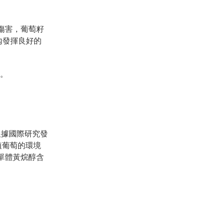
傷害，葡萄籽
內發揮良好的
。
根據國際研究發
厚種植葡萄的環境
；單體黃烷醇含