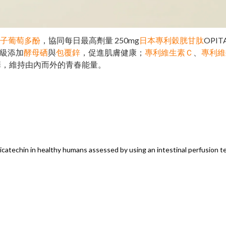
子葡萄多酚
，協同每日最高劑量 250mg
日本專利穀胱甘肽
OPI
升級添加
酵母硒
與
包覆鋅
，促進肌膚健康；
專利維生素Ｃ
、
專利維
澤，維持由內而外的青春能量。
picatechin in healthy humans assessed by using an intestinal perfusion 