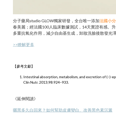
分子藥局studio GLOW獨家研發，全台唯一添加
法國小分
春美麗；經法國100人臨床數據測試，14天實證有感。
多重抗氧化作用，減少自由基生成，卸妝洗臉後散發光
>>瞭解更多
【參考文獻】
Intestinal absorption, metabolism, and excretion of (–)-e
Clin Nutr. 2013;98:924–933.
《延伸閱讀》
曬黑多久白回來？如何幫助皮膚變白、改善黑色素沉澱