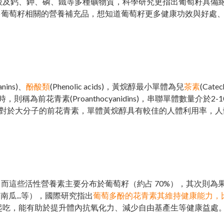
基酸及鈣、鉀、磷、鐵等多種礦物質，科學研究更指出葡萄籽具備
多葡萄籽相關的營養補充品，想知道葡萄籽更多健康功效與好處
anins)、
酚酸類
(Phenolic acids)，黃烷醇最小單體為兒
茶素
(Catec
，則稱為前花青素(Proanthocyanidins)，串聯單體數量介於2
dins,OPC)，相對於大分子的前花青素，單體黃烷醇具有較佳的人體利用率
而這些活性營養素主要分布於葡萄籽（約占 70%），其次則為
瓜...等），國際研究指出
葡萄多酚的花青素其維持健康能力，
起吃，能有助於提升體內抗氧化力、減少自由基產生等健康益處