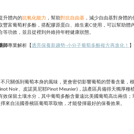
提升體內的
抗氧化能力
，幫助
對抗自由基
，減少自由基對身體的
取豐富葡萄籽多酚，搭配膠原蛋白、維生素C使用，可以幫助體
合等功效，並且從裡到外維持年輕健康狀態。
藥師
專業解析【
透亮保養新趨勢-小分子葡萄多酚複方再進化！
】
，不只關係到葡萄本身的風味，更會密切影響葡萄的營養含量，
inot Noir、皮諾莫尼耶Pinot Meunier)，該產區具備得天獨
），可以有效保留土壤水分，其中葡萄多酚含量遠比美國葡萄高出兩倍
選擇來自法國香檳區葡萄萃取物，才能發揮最好的保養效果。