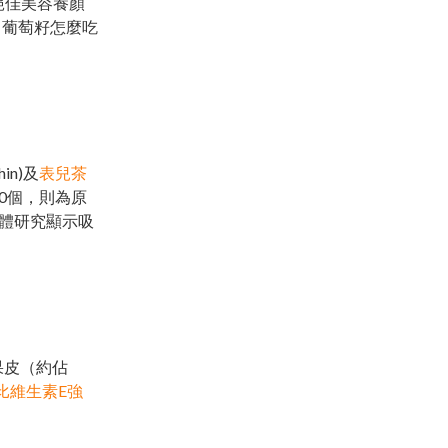
絕佳美容養顏
、葡萄籽怎麼吃
hin)及
表兒茶
-10個，則為原
，人體研究顯示吸
果皮（約佔
比維生素E強
。